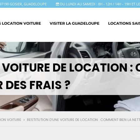
97190 GOSIER, GUADELOUPE
DU LUNDI AU SAMEDI : 8H - 12H / 14H - 19H ET 
S LOCATION VOITURE
VISITER LA GUADELOUPE
LOCATIONS SA
 VOITURE DE LOCATION :
 DES FRAIS ?
ION VOITURE
>
RESTITUTION D’UNE VOITURE DE LOCATION : COMMENT BIEN LA NETTO