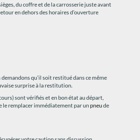
ges, du coffre et de la carrosserie juste avant
 retour en dehors des horaires d’ouverture
us demandons qu’il soit restitué dans ce même
uvaise surprise à la restitution.
ours) sont vérifiés et en bon état au départ,
t de le remplacer immédiatement par un
pneu
de
récupérer votre caution sans discussion.