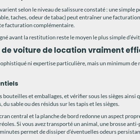
 varient selon le niveau de salissure constaté : une simple
able, taches, odeur de tabac) peut entraîner une facturat
oute facturation complémentaire.
 avant la restitution reste le moyen le plus simple d’évite
 de voiture de location vraiment eff
histiqué ni expertise particulière, mais un minimum de mét
entiels
bouteilles et emballages, et vérifier sous les sièges ainsi 
 du sable ou des résidus sur les tapis et les sièges.
ran central et la planche de bord redonne un aspect propre à 
éoles. Si vous avez transporté un animal, une brosse anti-poi
s minutes permet de dissiper d’éventuelles odeurs persistan