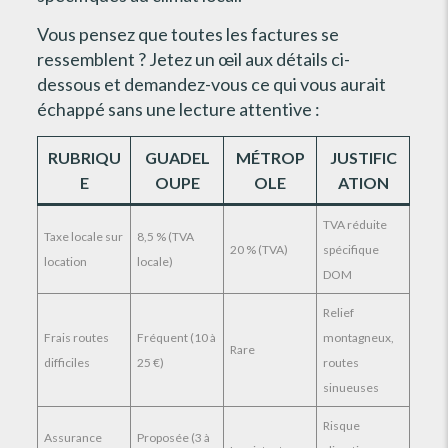
Vous pensez que toutes les factures se
ressemblent ? Jetez un œil aux détails ci-
dessous et demandez-vous ce qui vous aurait
échappé sans une lecture attentive :
RUBRIQU
GUADEL
MÉTROP
JUSTIFIC
E
OUPE
OLE
ATION
TVA réduite
Taxe locale sur
8,5 % (TVA
20 % (TVA)
spécifique
location
locale)
DOM
Relief
Frais routes
Fréquent (10 à
montagneux,
Rare
difficiles
25 €)
routes
sinueuses
Risque
Assurance
Proposée (3 à