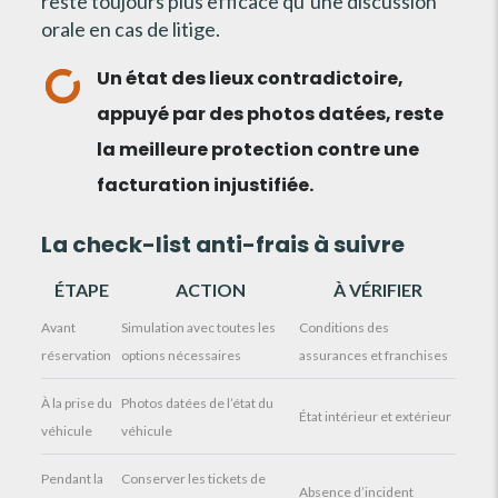
reste toujours plus efficace qu’une discussion
orale en cas de litige.
Un état des lieux contradictoire,
appuyé par des photos datées, reste
la meilleure protection contre une
facturation injustifiée.
La check-list anti-frais à suivre
ÉTAPE
ACTION
À VÉRIFIER
Avant
Simulation avec toutes les
Conditions des
réservation
options nécessaires
assurances et franchises
À la prise du
Photos datées de l’état du
État intérieur et extérieur
véhicule
véhicule
Pendant la
Conserver les tickets de
Absence d’incident