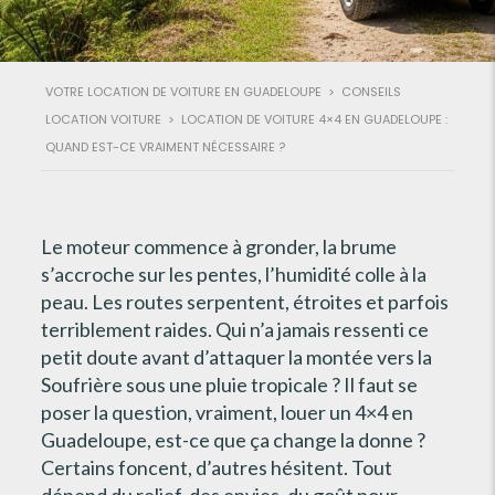
VOTRE LOCATION DE VOITURE EN GUADELOUPE
>
CONSEILS
LOCATION VOITURE
>
LOCATION DE VOITURE 4×4 EN GUADELOUPE :
QUAND EST-CE VRAIMENT NÉCESSAIRE ?
Le moteur commence à gronder, la brume
s’accroche sur les pentes, l’humidité colle à la
peau. Les routes serpentent, étroites et parfois
terriblement raides. Qui n’a jamais ressenti ce
petit doute avant d’attaquer la montée vers la
Soufrière sous une pluie tropicale ? Il faut se
poser la question, vraiment, louer un 4×4 en
Guadeloupe, est-ce que ça change la donne ?
Certains foncent, d’autres hésitent. Tout
dépend du relief, des envies, du goût pour