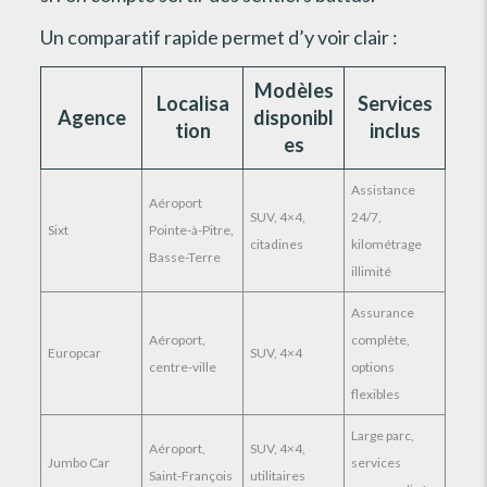
Un comparatif rapide permet d’y voir clair :
Modèles
Localisa
Services
Agence
disponibl
tion
inclus
es
Assistance
Aéroport
SUV, 4×4,
24/7,
Sixt
Pointe-à-Pitre,
citadines
kilométrage
Basse-Terre
illimité
Assurance
Aéroport,
complète,
Europcar
SUV, 4×4
centre-ville
options
flexibles
Large parc,
Aéroport,
SUV, 4×4,
Jumbo Car
services
Saint-François
utilitaires