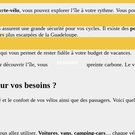
orte-vélo
, vous pouvez explorer l’île à votre rythme. Vous pou
iel
is. Cela vous offre une flexibilité que peu d’autres modes de 
s
assurent une grande sécurité pour vos cycles. Il existe des
po
phone
 les plus escarpées de la Guadeloupe.
ue que d’acheter un porte-vélo neuf, surtout si vous ne prév
qui vous permet de rester fidèle à votre budget de vacances.
DEMANDE
our découvrir l’île, vous réduisez votre empreinte carbone. Le
ur vos besoins ?
é et le confort de vos vélos ainsi que des passagers. Voici que
us allez utiliser.
Voitures
,
vans
,
camping-cars
… chaque véhi