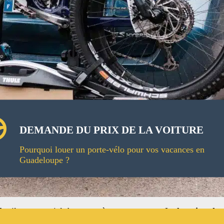
DEMANDE DU PRIX DE LA VOITURE
Pourquoi louer un porte-vélo pour vos vacances en
Guadeloupe ?
lo
, il est essentiel de penser à son
transport
. La
location de 
e séjour.