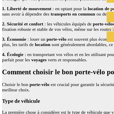
1. Liberté de mouvement
: en optant pour la
location de p
Courr
sans avoir à dépendre des
transports en commun
ou des tax
2. Sécurité et confort
: les véhicules équipés de
porte-vélo
Télé
fixation robuste et stable de vos vélos, même sur les routes
3. Économie
: louer un
porte-vélo
est souvent plus économiq
plus, les tarifs de
location
sont généralement abordables, ce 
4. Écologie
: en transportant vos vélos et en les utilisant p
parfait pour les
voyages
verts et responsables.
Comment choisir le bon porte-vélo po
Choisir le bon
porte-vélo
est crucial pour garantir la sécurit
meilleur choix.
Type de véhicule
La première chose à considérer est le type de véhicule que vo