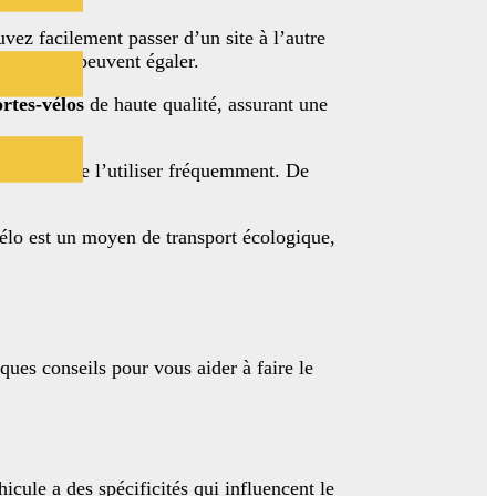
vez facilement passer d’un site à l’autre
transport peuvent égaler.
rtes-vélos
de haute qualité, assurant une
oyez pas de l’utiliser fréquemment. De
 vélo est un moyen de transport écologique,
lques conseils pour vous aider à faire le
cule a des spécificités qui influencent le