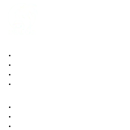
EN SAVOIR PLUS
Nous contacter
Conditions générales de location
FAQ
Mentions légales
NOS LIEUX DE LIVRAISON
Aéroport de Guadeloupe
Port de Pointe à Pitre
Marina du Bas Fort