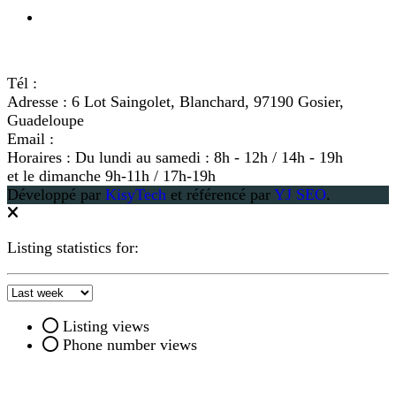
Ville du Gosier
NOUS CONTACTER
Tél :
+590 690 631 010
Adresse :
6 Lot Saingolet, Blanchard, 97190 Gosier,
Guadeloupe
Email :
idealcar971@gmail.com
Horaires :
Du lundi au samedi : 8h - 12h / 14h - 19h
et le dimanche 9h-11h / 17h-19h
Développé par
KisyTech
et référencé par
YJ SEO
.
Listing statistics for:
Listing views
Phone number views