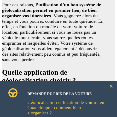
Pour ces raisons,
l’utilisation d’un bon système de
géolocalisation permet en premier lieu, de bien
organiser vos itinéraires
. Vous gagnerez alors du
temps et vous pourrez conduire en toute quiétude. En
effet, en fonction du modèle de votre voiture de
location, particulièrement si vous ne louez pas un
véhicule tout-terrain, vous saurez quelles routes
emprunter et lesquelles éviter. Votre système de
géolocalisation vous aidera également à découvrir
des sites relativement peu connus et peu fréquentés,
sans vous perdre.
Quelle application de
géolocalisation choisir ?
Faites le choix d’une application fiable et efficace au
DEMANDE DU PRIX DE LA VOITURE
moment de vous organiser avec votre système de
Géolocalisation et location de voiture en
géolocalisation lors d’une
location de voiture en
Guadeloupe : comment bien
Guadeloupe
.
s’organiser ?