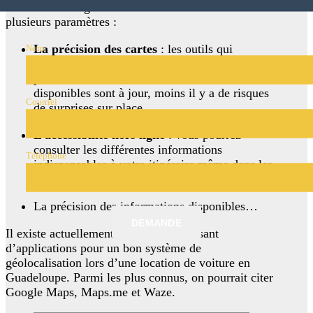
Le choix de ce genre d’outils se fait en fonction de
plusieurs paramètres :
Nom
La précision des cartes
: les outils qui
procèdent à de fréquentes mises à jour sont les
plus recommandées. Plus les informations
disponibles sont à jour, moins il y a de risques
Courriel
de surprises sur place.
L’accessibilité hors ligne
: vous pourrez
consulter les différentes informations
Téléphone
indispensables à votre itinéraire même dans les
zones où la connexion capte mal.
La précision des informations disponibles…
DEMANDE
Il existe actuellement un choix intéressant
d’applications pour un bon système de
géolocalisation lors d’une location de voiture en
Guadeloupe. Parmi les plus connus, on pourrait citer
Google Maps, Maps.me et Waze.