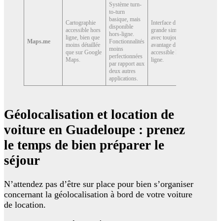
Système turn-
to-turn
basique, mais
Cartographie
Interface d’une
disponible
Le plus
accessible hors
grande simplicité
hors-ligne.
performa
ligne, bien que
avec toujours cet
Maps.me
Fonctionnalités
des trois 
moins détaillée
avantage d’être
moins
utilisatio
que sur Google
accessible hors-
perfectionnées
hors-lign
Maps.
ligne.
par rapport aux
deux autres
applications.
Géolocalisation et location de
voiture en Guadeloupe : prenez
le temps de bien préparer le
séjour
N’attendez pas d’être sur place pour bien s’organiser
concernant la géolocalisation à bord de votre voiture
de location.