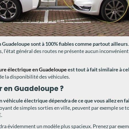
en Guadeloupe sont à 100% fiables comme partout ailleurs
rs, l’état général des routes ne présente aucun inconvénien
ture électrique en Guadeloupe
est tout à fait similaire à c
 la disponibilité des véhicules.
er en Guadeloupe ?
un véhicule électrique dépendra de ce que vous allez en f
oyant de simples sorties en ville, peuvent par exemple se t
E.
audra évidemment un modèle plus spacieux. Prenez par exempl