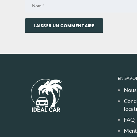
EN SAVOI
Nous 
Condi
locat
FAQ
Menti