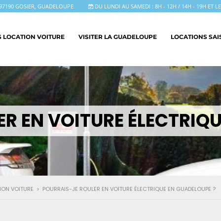
97190 GOSIER, GUADELOUPE
DU LUNDI AU SAMEDI : 8H - 12H / 14H - 19H ET 
S LOCATION VOITURE
VISITER LA GUADELOUPE
LOCATIONS SA
R EN VOITURE ÉLECTRIQU
ION VOITURE
>
POURRAIS-JE ROULER EN VOITURE ÉLECTRIQUE EN GUADELOUPE ?