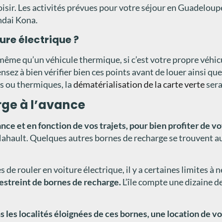
oisir. Les activités prévues pour votre séjour en Guadelou
ndai Kona.
ure électrique ?
même qu’un véhicule thermique, si c’est votre propre véhicul
nsez à bien vérifier bien ces points avant de louer ainsi que l
es ou thermiques, la
dématérialisation de la carte verte
sera
rge à l’avance
vance et en fonction de vos trajets, pour bien profiter de v
ahault. Quelques autres bornes de recharge se trouvent a
s de rouler en voiture électrique, il y a certaines limites
streint de bornes de recharge.
L’île compte une dizaine d
 les localités éloignées de ces bornes, une location de v