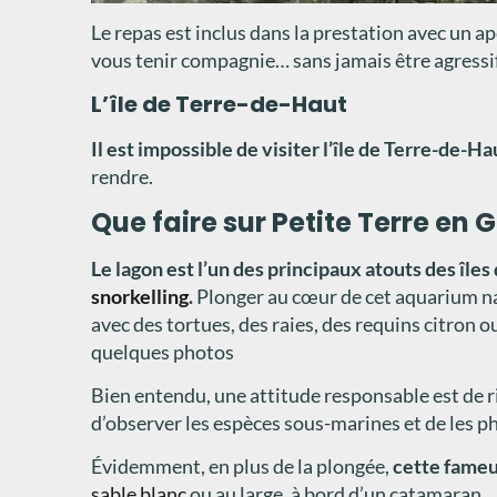
Le repas est inclus dans la prestation avec un ap
vous tenir compagnie… sans jamais être agressi
L’île de Terre-de-Haut
Il est impossible de visiter l’île de Terre-de-Ha
rendre.
Que faire sur Petite Terre en
Le lagon est l’un des principaux atouts des îles
snorkelling
.
Plonger au cœur de cet aquarium na
avec des tortues, des raies, des requins citron
quelques photos
Bien entendu, une attitude responsable est de ri
d’observer les espèces sous-marines et de les ph
Évidemment, en plus de la plongée,
cette fameu
sable blanc
ou au large, à bord d’un catamaran.