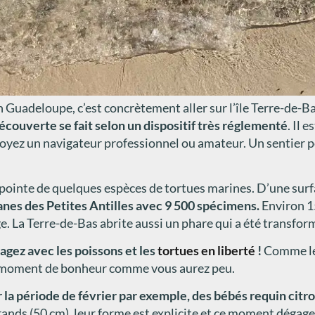
n Guadeloupe, c’est concrètement aller sur l’île Terre-de-Bas
découverte se fait selon un dispositif très réglementé
. Il 
soyez un navigateur professionnel ou amateur. Un sentier pé
e pointe de quelques espèces de tortues marines. D’une surf
anes des Petites Antilles avec 9 500 spécimens.
Environ 15
 La Terre-de-Bas abrite aussi un phare qui a été transformé
nagez avec les poissons et les
tortues en liberté
!
Comme le 
éel moment de bonheur comme vous aurez peu.
 la période de février par exemple, des bébés requin citro
ands (50 cm), leur forme est explicite et ce moment dégage