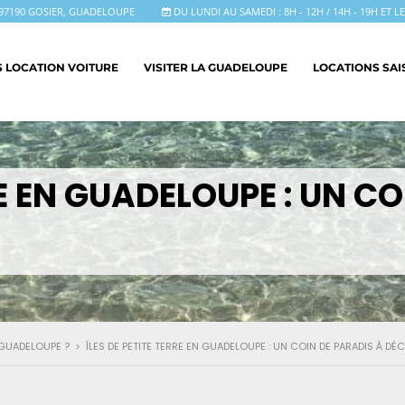
97190 GOSIER, GUADELOUPE
DU LUNDI AU SAMEDI : 8H - 12H / 14H - 19H ET 
S LOCATION VOITURE
VISITER LA GUADELOUPE
LOCATIONS SA
RE EN GUADELOUPE : UN C
 GUADELOUPE ?
>
ÎLES DE PETITE TERRE EN GUADELOUPE : UN COIN DE PARADIS À D