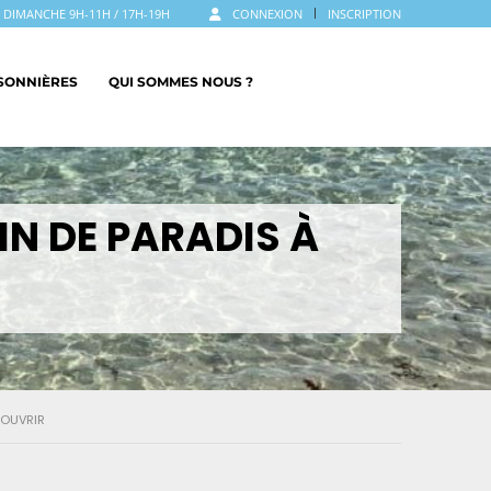
LE DIMANCHE 9H-11H / 17H-19H
CONNEXION
INSCRIPTION
ISONNIÈRES
QUI SOMMES NOUS ?
OIN DE PARADIS À
ÉCOUVRIR