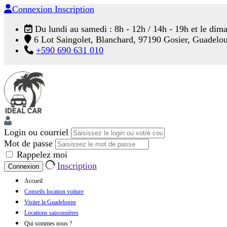
Connexion
Inscription
Du lundi au samedi : 8h - 12h / 14h - 19h et le dim
6 Lot Saingolet, Blanchard, 97190 Gosier, Guadelo
+590 690 631 010
Login ou courriel
Mot de passe
Rappelez moi
Inscription
Accueil
Conseils location voiture
Visiter la Guadeloupe
Locations saisonnières
Qui sommes nous ?