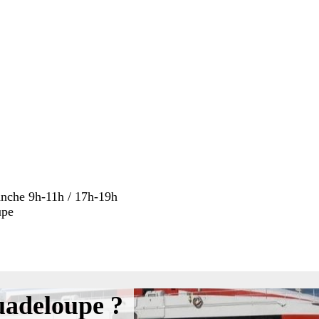
anche 9h-11h / 17h-19h
upe
uadeloupe ?